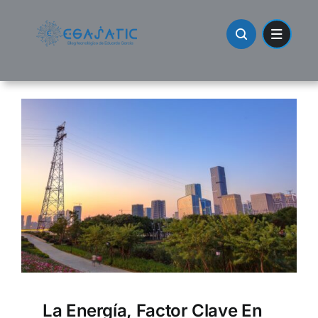
Skip
to
content
La Energía, Factor Clave En