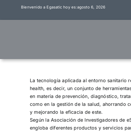
Skip
Bienvenido a Egasatic hoy es:agosto 6, 2026
to
content
La tecnología aplicada al entorno sanitario 
health, es decir, un conjunto de herramient
en materia de prevención, diagnóstico, trata
como en la gestión de la salud, ahorrando co
y mejorando la eficacia de este.
Según la Asociación de Investigadores de eS
engloba diferentes productos y servicios pa