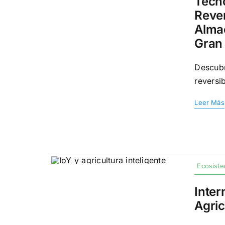
Tecn
Rever
Alma
Gran
Descub
reversib
Leer Más
Ecosiste
Inter
Agric