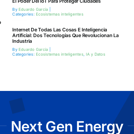
El Poder Del IoT Para Proteger Ciudades
By
Eduardo García
|
Categories:
Ecosistemas inteligentes
o
Internet De Todas Las Cosas E Inteligencia
Artificial: Dos Tecnologías Que Revolucionan La
Industria
By
Eduardo García
|
Categories:
Ecosistemas inteligentes
,
IA y Datos
Next Gen Energy