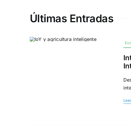
Últimas Entradas
Eco
In
In
Des
int
Lee