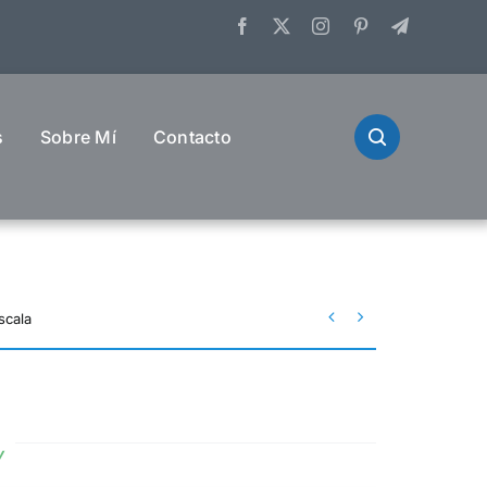
s
Sobre Mí
Contacto


scala
y