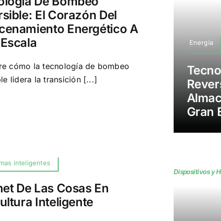
ología De Bombeo
sible: El Corazón Del
cenamiento Energético A
 Escala
Energia
re cómo la tecnología de bombeo
Tecno
le lidera la transición [...]
Revers
Almac
Gran 
mas inteligentes
Dispositivos y 
net De Las Cosas En
ultura Inteligente