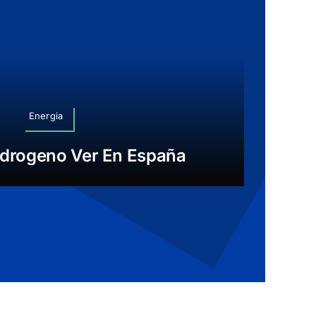
Energia
La 
Hidrogeno Ver En España
Ha