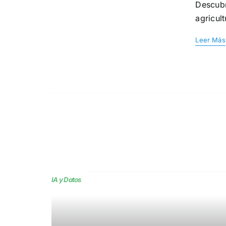
Descubr
agricult
Leer Más
IA y Datos