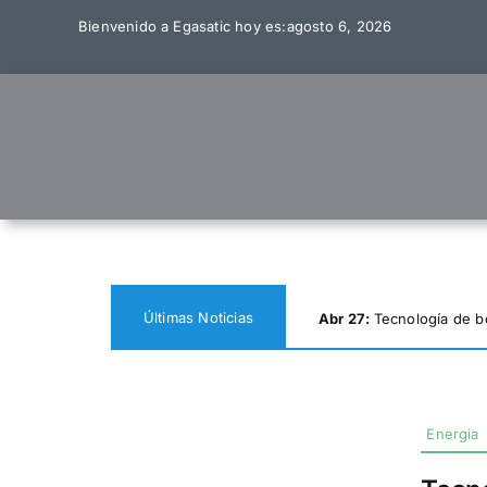
Skip
Bienvenido a Egasatic hoy es:agosto 6, 2026
to
content
Últimas Noticias
Abr 27:
Tecnología de b
Energia