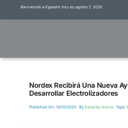
Skip
Bienvenido a Egasatic hoy es:agosto 7, 2026
to
content
Nordex Recibirá Una Nueva Ayu
Desarrollar Electrolizadores
Published On: 16/01/2023
By
Eduardo García
Tags: