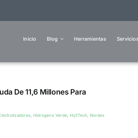
Inicio
Blog
Herramientas
Servicio
da De 11,6 Millones Para
Electrolizadores
,
Hidrogeno Verde
,
Hy2Tech
,
Nordex