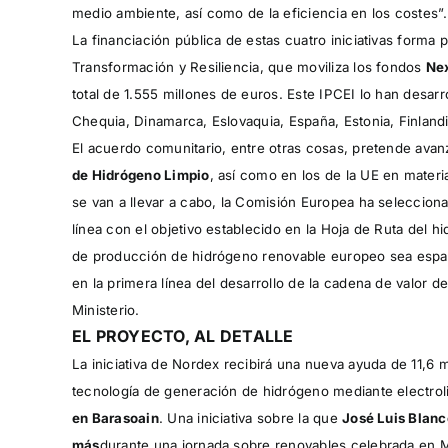
medio ambiente, así como de la eficiencia en los costes”.
La financiación pública de estas cuatro iniciativas forma
Transformación y Resiliencia, que moviliza los fondos
Nex
total de 1.555 millones de euros. Este IPCEI lo han desar
Chequia, Dinamarca, Eslovaquia, España, Estonia, Finlandia,
El acuerdo comunitario, entre otras cosas, pretende avan
de Hidrógeno Limpio
, así como en los de la UE en mater
se van a llevar a cabo, la Comisión Europea ha seleccion
línea con el objetivo establecido en la Hoja de Ruta del 
de producción de hidrógeno renovable europeo sea español
en la primera línea del desarrollo de la cadena de valor 
Ministerio.
EL PROYECTO, AL DETALLE
La iniciativa de Nordex recibirá una nueva ayuda de 11,6 
tecnología de generación de hidrógeno mediante electro
en Barasoain
. Una iniciativa sobre la que
José Luis Blanc
más
durante una jornada sobre renovables celebrada en M