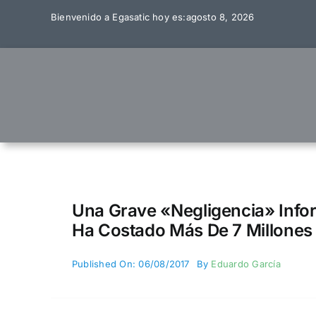
Skip
Bienvenido a Egasatic hoy es:agosto 8, 2026
to
content
Una Grave «negligencia» Infor
Ha Costado Más De 7 Millones
Published On: 06/08/2017
By
Eduardo García