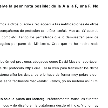
lve la peor nota posible: de la A a la F, una F. No
imos a otros buzones.
Yo accedí a las notificaciones de otros
s compañeros de profesión también», señala Muelas. «Y cuando
al completo. Tengo los pantallazos que lo demuestran pero de
egales por parte del Ministerio. Creo que no he hecho nada
solución del problema, abogados como David Maeztu reportaban
 del protocolo https que usa la web para transmitir los datos
 sistema cifra los datos, pero lo hace de forma muy pobre y con
 sería fácilmente ‘hackeable’. Vamos, yo no metería ahí ni mi
es solo la punta del iceberg
. Prácticamente todas las fuentes
nicos y de diseño en la plataforma desde el inicio. Y uno muy