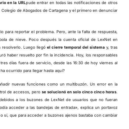
ario en la URL
pude entrar en todas las notificaciones de otros
l Colegio de Abogados de Cartagena y el primero en denunciar
o para reportar el problema. Pero, ante la falta de respuesta,
bola de nieve. Poco después la cuenta oficial de LexNet en
n resolverlo. Luego llegó
el cierre temporal del sistema
y, tras
ró haber resuelto por fin la incidencia. Hoy, los responsables
res días fuera de servicio, desde las 16:30 de hoy viernes al
ha ocurrido para llegar hasta aquí?
 añadir nuevas funciones como un multibuzón. Un error en la
trol de accesos, pero
se solucionó en solo cinco cinco horas
.
debidos a los buzones de LexNet de usuarios que no fueran
podía acceder a las bandejas de entrada», explica un portavoz
eso sí, que para acceder a buzones ajenos bastaba con cambiar