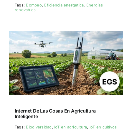
Tags:
Bombeo
,
Eficiencia energetica
,
Energías
renovables
Internet De Las Cosas En Agricultura
Inteligente
Tags:
Biodiversidad
,
IoT en agricultura
,
IoT en cultivos