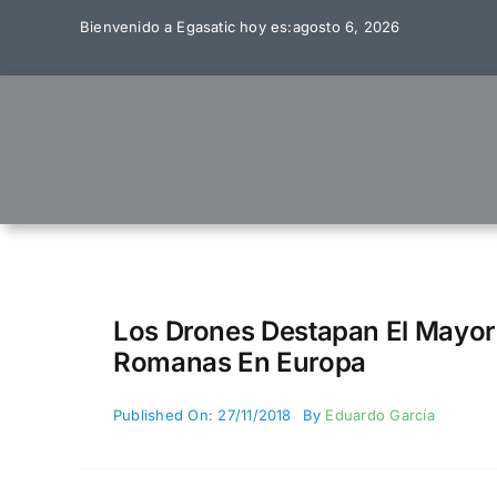
Skip
Bienvenido a Egasatic hoy es:agosto 6, 2026
to
content
Los Drones Destapan El Mayor
Romanas En Europa
Published On: 27/11/2018
By
Eduardo García