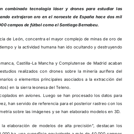
an combinado tecnología láser y drones para estudiar las
uando extrajeron oro en el noroeste de España hace dos mil
.
.000 campos de fútbol como el Santiago Bernabeu
vincia de León, concentra el mayor complejo de minas de oro de
tiempo y la actividad humana han ido ocultando y destruyendo
alamanca, Castilla-La Mancha y Complutense de Madrid acaban
tudios realizados con drones sobre la minería aurífera del
narios o elementos principales asociados a la extracción del
os) en la sierra leonesa del Teleno.
acoplados en aviones. Luego se han procesado los datos para
ez, han servido de referencia para el posterior rastreo con los
ametría sobre las imágenes y se han elaborado modelos en 3D.
la elaboración de modelos de alta precisión”, destacan los
0.000 ha, una superficie equivalente a más de 40.000 campos