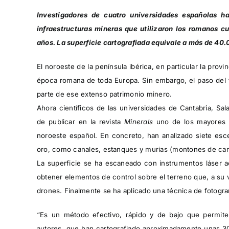
Investigadores de cuatro universidades españolas h
infraestructuras mineras que utilizaron los romanos c
años. La superficie cartografiada equivale a más de 40
El noroeste de la península ibérica, en particular la pro
época romana de toda Europa. Sin embargo, el paso del 
parte de ese extenso patrimonio minero.
Ahora científicos de las universidades de Cantabria, S
de publicar en la revista
Minerals
uno de los mayores es
noroeste español. En concreto, han analizado siete esce
oro, como canales, estanques y murias (montones de cant
La superficie se ha escaneado con instrumentos láser 
obtener elementos de control sobre el terreno que, a su v
drones. Finalmente se ha aplicado una técnica de fotogr
“Es un método efectivo, rápido y de bajo que permite 
autores, que han cartografiado aproximadamente unas 3