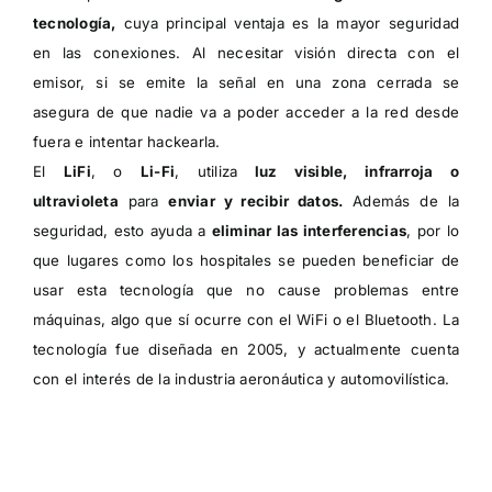
tecnología,
cuya principal ventaja es la mayor seguridad
en las conexiones. Al necesitar visión directa con el
emisor, si se emite la señal en una zona cerrada se
asegura de que nadie va a poder acceder a la red desde
fuera e intentar hackearla.
El
LiFi
, o
Li-Fi
, utiliza
luz visible, infrarroja o
ultravioleta
para
enviar y recibir datos.
Además de la
seguridad, esto ayuda a
eliminar las interferencias
, por lo
que lugares como los hospitales se pueden beneficiar de
usar esta tecnología que no cause problemas entre
máquinas, algo que sí ocurre con el WiFi o el Bluetooth. La
tecnología fue diseñada en 2005, y actualmente cuenta
con el interés de la industria aeronáutica y automovilística.