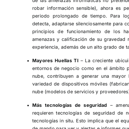
de las amenazas informáticas no pretende
robar información sensible), ahora es p
periodo prolongado de tiempo. Para logr
detecta, adaptarse silenciosamente para co
principios de funcionamiento de los ha
amenazas y calificación de su gravedad r
experiencia, además de un alto grado de t
Mayores Huellas TI
– La creciente ubicui
entornos de negocio como en el ámbito pe
nube, contribuyen a generar una mayor 
variedad de dispositivos móviles (fabrica
nube (modelos de servicios y proveedores
Más tecnologías de seguridad
– amenaz
requieren tecnologías de seguridad de 
tecnologías in situ. Esto implica que el e
de mando para ver y alertas e informes qu