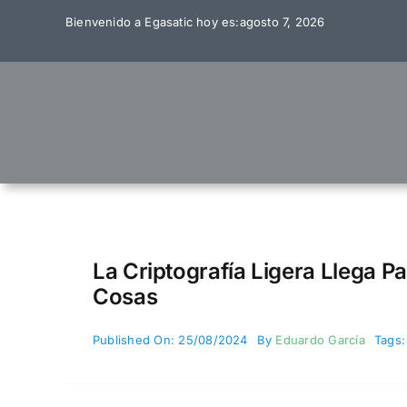
Skip
Bienvenido a Egasatic hoy es:agosto 7, 2026
to
content
La Criptografía Ligera Llega Pa
Cosas
Published On: 25/08/2024
By
Eduardo García
Tags