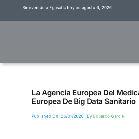
Skip
Bienvenido a Egasatic hoy es:agosto 6, 2026
to
content
La Agencia Europea Del Medi
Europea De Big Data Sanitario
Published On: 26/01/2020
By
Eduardo García