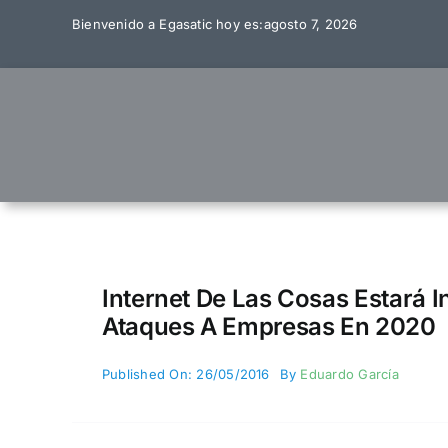
Skip
Bienvenido a Egasatic hoy es:agosto 7, 2026
to
content
Internet De Las Cosas Estará 
Ataques A Empresas En 2020
Published On: 26/05/2016
By
Eduardo García