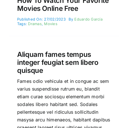
How To Watch Your Favorite
Movies Online Free
Published On: 27/02/2023
By
Eduardo García
Tags:
Dramas
,
Movies
Aliquam fames tempus
integer feugiat sem libero
quisque
Fames odio vehicula et in congue ac sem
varius suspendisse rutrum eu, blandit
etiam curae sociosqu elementum morbi
sodales libero habitant sed. Sodales
pellentesque vel ridiculus sollicitudin
masysa arcu himenaeos, habitant dapibus
praesent laoreet risus ultrices vivamus,