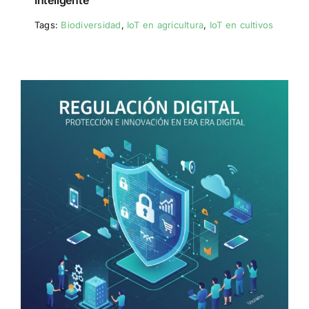
Inteligente
Tags:
Biodiversidad
,
IoT en agricultura
,
IoT en cultivos