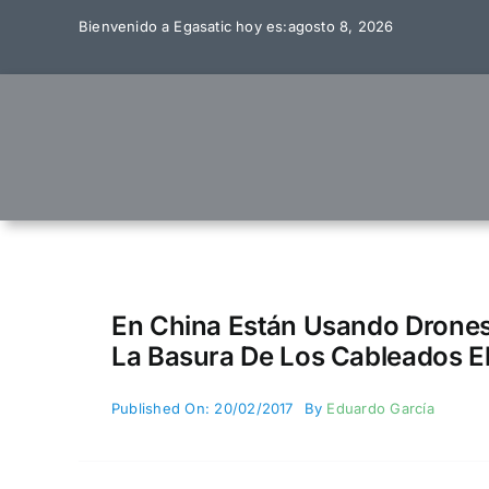
Skip
Bienvenido a Egasatic hoy es:agosto 8, 2026
to
content
En China Están Usando Drones
La Basura De Los Cableados El
Published On: 20/02/2017
By
Eduardo García