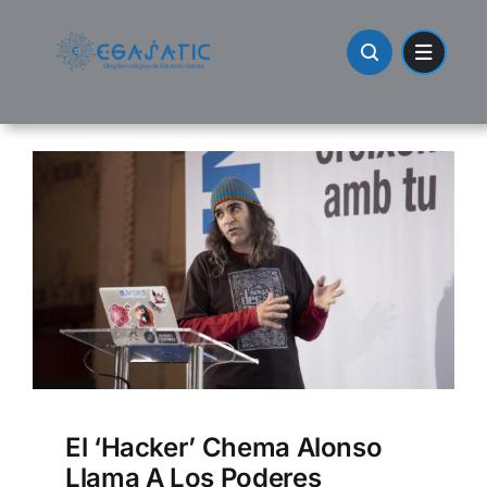
Skip
to
content
El ‘hacker’ Chema Alonso
Llama A Los Poderes