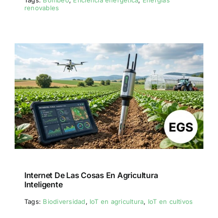
Tags:
Bombeo
,
Eficiencia energetica
,
Energías
renovables
Internet De Las Cosas En Agricultura
Inteligente
Tags:
Biodiversidad
,
IoT en agricultura
,
IoT en cultivos