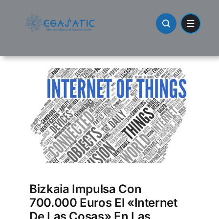
Skip
to
content
Bizkaia Impulsa Con
700.000 Euros El «internet
De Las Cosas» En Las