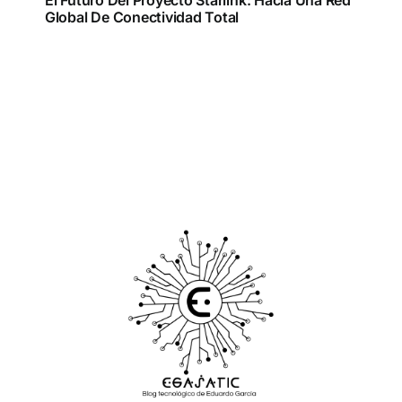
El Futuro Del Proyecto Starlink: Hacia Una Red
Global De Conectividad Total