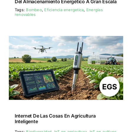
Del Almacenamiento Energético A Gran Escala
Tags:
Bombeo
,
Eficiencia energetica
,
Energías
renovables
Internet De Las Cosas En Agricultura
Inteligente
Tags:
Biodiversidad
,
IoT en agricultura
,
IoT en cultivos