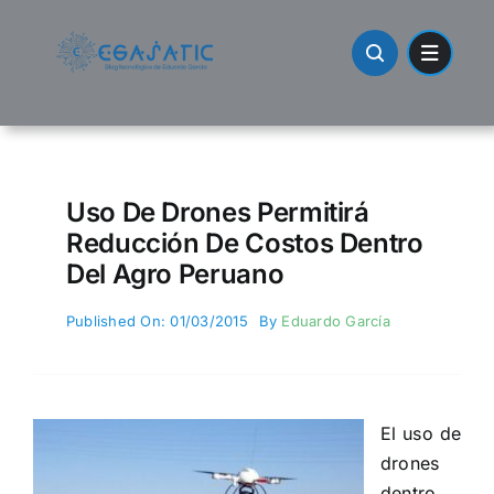
Skip
to
content
Uso De Drones Permitirá
Reducción De Costos Dentro
Del Agro Peruano
Published On: 01/03/2015
By
Eduardo García
El uso de
drones
dentro