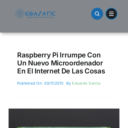
Skip
to
content
Raspberry Pi Irrumpe Con
Un Nuevo Microordenador
En El Internet De Las Cosas
Published On: 30/11/2015
By
Eduardo García