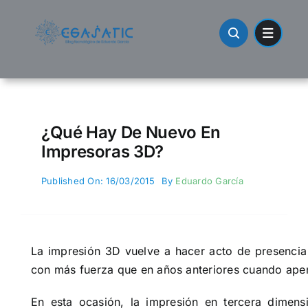
Skip
to
content
¿Qué Hay De Nuevo En
Impresoras 3D?
Published On: 16/03/2015
By
Eduardo García
La impresión 3D vuelve a hacer acto de presencia
con más fuerza que en años anteriores cuando ape
En esta ocasión, la impresión en tercera dimen