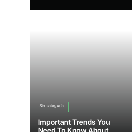
Sin categoría
Important Trends You
Need To Know About