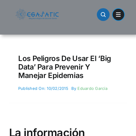
Skip
to
content
Los Peligros De Usar El ‘Big
Data’ Para Prevenir Y
Manejar Epidemias
Published On: 10/02/2015
By
Eduardo García
La información