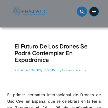
Skip
to
content
El Futuro De Los Drones Se
Podrá Contemplar En
Expodrónica
Published On: 02/08/2015
By
Eduardo García
El primer certamen internacional de Drones de
Uso Civil en España, que se celebrará en la Feria
de Zaragoza el 24 y 25 de septiembre, se